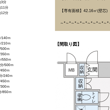
3分
11分
【専有面積】42.16㎡(壁芯)
12分
～*～*～*～*～*～*～*～*～*
140ｍ
210ｍ
【間取り図】
500ｍ
350ｍ
550ｍ
/500ｍ
450ｍ
/240ｍ
450ｍ
300ｍ
850ｍ