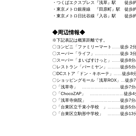
・つくばエクスプレス『浅草』駅 徒歩約
・東京メトロ銀座線 『田原町』駅 徒歩約
・東京メトロ日比谷線『入谷』駅 徒歩約
◆周辺情報◆
※下記表記は概算距離です。
〇コンビニ「ファミリーマート……徒歩 2分/
〇スーパー「ライフ」………………徒歩 3分/
〇スーパー「まいばすけっと」……徒歩8分/
〇レストラン「バーミヤン」………徒歩5分/
〇DCストア「ドン・キホーテ」……徒歩8分/
〇ショッピングモール「浅草ROX」…徒歩7分
〇「浅草寺」 ………………………徒歩7分/
〇「ChocoZAP」 ……………………徒歩4分
〇「浅草寺病院」 …………………徒歩7分/
〇「台東区立千束小学校 」………徒歩5分/
〇「台東区立駒形中学校」 ………徒歩13分/