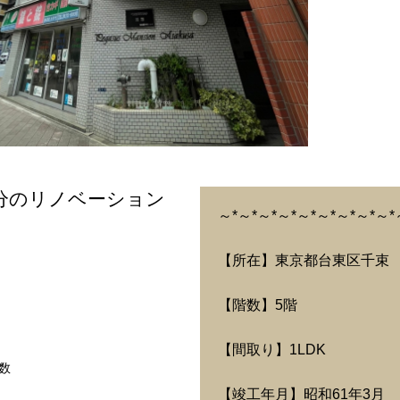
分のリノベーション
～*～*～*～*～*～*～*～*～*
【所在】東京都台東区千束
【階数】5階
【間取り】1LDK
数
【竣工年月】昭和61年3月