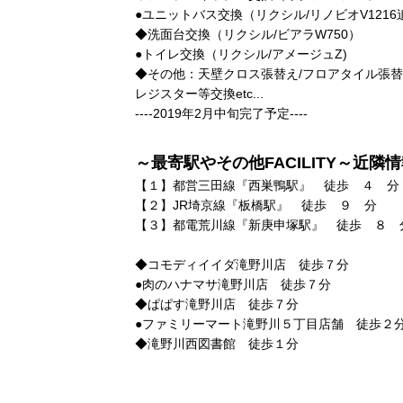
●ユニットバス交換（リクシル/リノビオV121
◆洗面台交換（リクシル/ビアラW750）
●トイレ交換（リクシル/アメージュZ)
◆その他：天壁クロス張替え/フロアタイル張替え
レジスター等交換etc...
----2019年2月中旬完了予定----
～最寄駅やその他FACILITY～近隣
【１】都営三田線『西巣鴨駅』 徒歩 ４ 分
【２】JR埼京線『板橋駅』 徒歩 ９ 分
【３】都電荒川線『新庚申塚駅』 徒歩 ８ 
◆コモディイイダ滝野川店 徒歩７分
●肉のハナマサ滝野川店 徒歩７分
◆ぱぱす滝野川店 徒歩７分
●ファミリーマート滝野川５丁目店舗 徒歩２
◆滝野川西図書館 徒歩１分