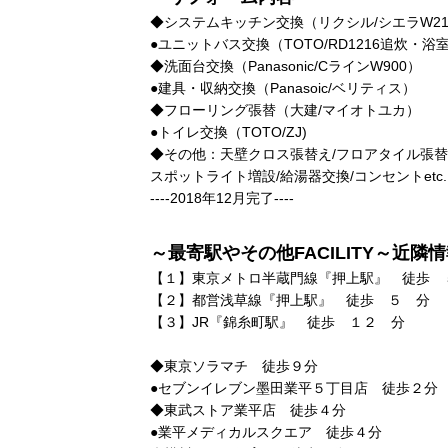
◆システムキッチン交換（リクシル/シエラW21
●ユニットバス交換（TOTO/RD1216追炊・
◆洗面台交換（Panasonic/CラインW900）
●建具・収納交換（Panasoic/ベリティス）
◆フローリング張替（大建/マイオトユカ）
●トイレ交換（TOTO/ZJ)
◆その他：天壁クロス張替え/フロアタイル張替え
スポットライト増設/給湯器交換/コンセントetc..
----2018年12月完了----
～最寄駅やその他FACILITY～近隣
【１】東京メトロ半蔵門線『押上駅』 徒歩 
【２】都営浅草線『押上駅』 徒歩 ５ 分
【３】JR『錦糸町駅』 徒歩 １２ 分
◆東京ソラマチ 徒歩９分
●セブンイレブン墨田業平５丁目店 徒歩２分
◆東武ストア業平店 徒歩４分
●業平メディカルスクエア 徒歩４分